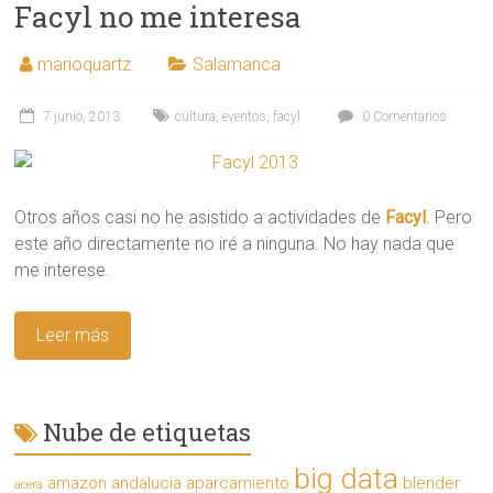
Facyl no me interesa
marioquartz
Salamanca
7 junio, 2013
cultura
,
eventos
,
facyl
0 Comentarios
Otros años casi no he asistido a actividades de
Facyl
. Pero
este año directamente no iré a ninguna. No hay nada que
me interese.
Leer más
Nube de etiquetas
big data
amazon
andalucia
aparcamiento
blender
acera