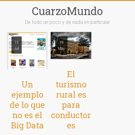
Saltar
CuarzoMundo
al
contenido
De todo un poco y de nada en particular
15
19
Jul
May
El
Un
turismo
ejemplo
rural es
de lo que
para
no es el
conductor
Big Data
es