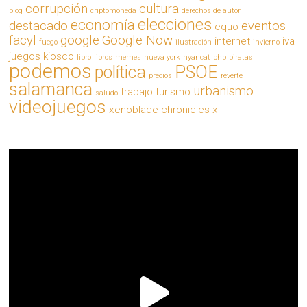
corrupción
cultura
blog
criptomoneda
derechos de autor
elecciones
economía
destacado
eventos
equo
facyl
google
Google Now
internet
iva
fuego
ilustración
invierno
juegos
kiosco
libro
libros
memes
nueva york
nyancat
php
piratas
podemos
política
PSOE
precios
reverte
salamanca
urbanismo
trabajo
turismo
saludo
videojuegos
xenoblade chronicles x