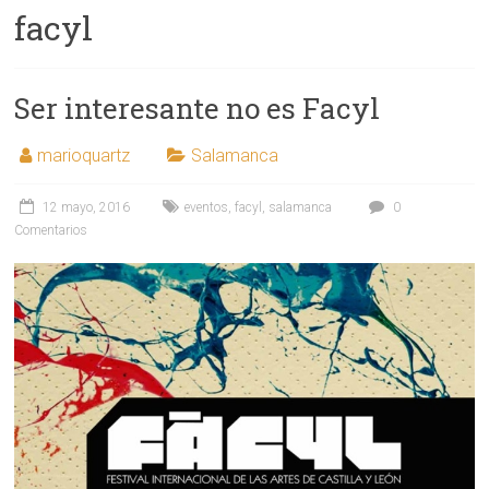
facyl
Ser interesante no es Facyl
marioquartz
Salamanca
12 mayo, 2016
eventos
,
facyl
,
salamanca
0
Comentarios