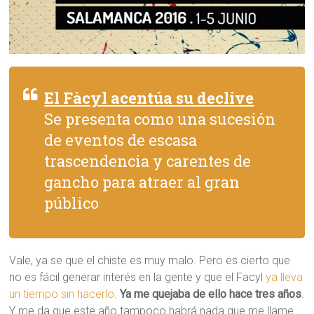
El Fàcyl acentúa su declive
Se presenta como una sucesión
de eventos de escasa
trascendencia y carentes de
gancho para atraer al gran
público
Vale, ya se que el chiste es muy malo. Pero es cierto que
no es fácil generar interés en la gente y que el Facyl
ya lleva
un tiempo sin hacerlo
.
Ya me quejaba de ello hace tres años
.
Y me da que este año tampoco habrá nada que me llame