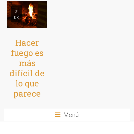
01
Dic
Hacer
fuego es
más
difícil de
lo que
parece
Menú