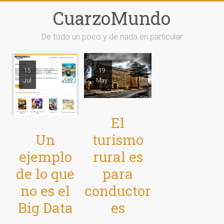
Saltar
CuarzoMundo
al
contenido
De todo un poco y de nada en particular
15
19
Jul
May
El
Un
turismo
ejemplo
rural es
de lo que
para
no es el
conductor
Big Data
es