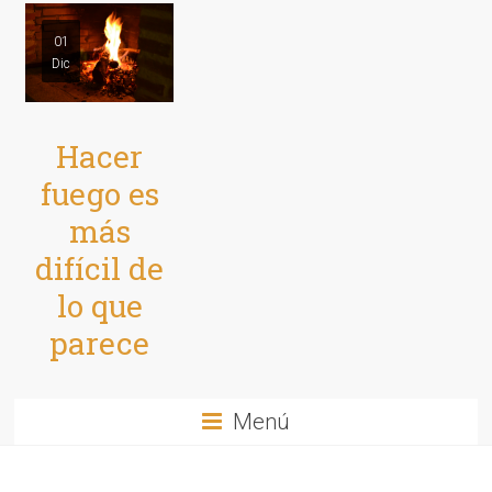
01
Dic
Hacer
fuego es
más
difícil de
lo que
parece
Menú