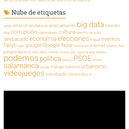
Nube de etiquetas
big data
amazon
andalucia
aparcamiento
blender
acera
corrupción
cultura
blog
criptomoneda
derechos de autor
elecciones
economía
destacado
eventos
equo
facyl
google
Google Now
internet
iva
fuego
ilustración
invierno
juegos
kiosco
libro
libros
memes
nueva york
nyancat
php
piratas
podemos
política
PSOE
precios
reverte
salamanca
urbanismo
trabajo
turismo
saludo
videojuegos
xenoblade chronicles x