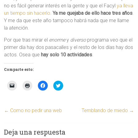
no es fácil generar interés en la gente y que el Facyl
ya lleva
un tiempo sin hacerlo
.
Ya me quejaba de ello hace tres años
.
Y me da que este año tampoco habrá nada que me llame
la atención.
Por que tras mirar el
enorme
y
diverso
programa veo que el
primer día hay dos pasacalles y el resto de los días hay dos
actos. Osea que
hay solo 10 actividades
.
Comparte esto:
H
H
H
H
a
a
a
a
z
z
z
z
c
c
c
c
l
l
l
l
i
i
i
i
c
c
c
c
←
Como no pedir una web
Temblando de miedo
→
p
p
p
p
a
a
a
a
r
r
r
r
a
a
a
a
e
i
c
c
Deja una respuesta
n
m
o
o
v
p
m
m