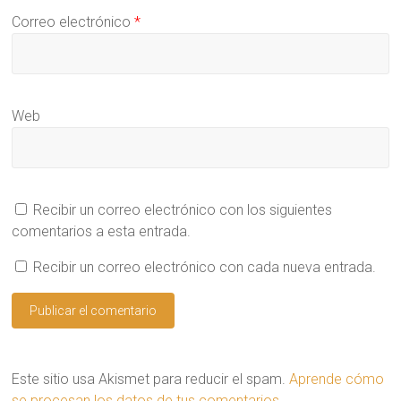
a
a
n
m
n
u
Correo electrónico
*
i
u
e
g
e
v
o
v
a
(
a
)
S
)
e
a
b
Web
r
e
e
n
u
n
a
v
Recibir un correo electrónico con los siguientes
e
n
comentarios a esta entrada.
t
a
n
Recibir un correo electrónico con cada nueva entrada.
a
n
u
e
v
a
)
Este sitio usa Akismet para reducir el spam.
Aprende cómo
se procesan los datos de tus comentarios.