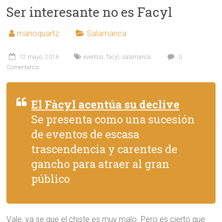
Ser interesante no es Facyl
marioquartz
Salamanca
12 mayo, 2016
eventos
,
facyl
,
salamanca
0
Comentarios
El Fàcyl acentúa su declive
Se presenta como una sucesión
de eventos de escasa
trascendencia y carentes de
gancho para atraer al gran
público
Vale, ya se que el chiste es muy malo. Pero es cierto que