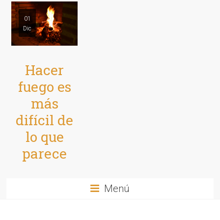
01
Dic
Hacer
fuego es
más
difícil de
lo que
parece
Menú