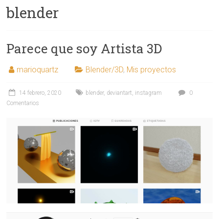
blender
Parece que soy Artista 3D
marioquartz
Blender/3D
,
Mis proyectos
14 febrero, 2020
blender
,
deviantart
,
instagram
0
Comentarios