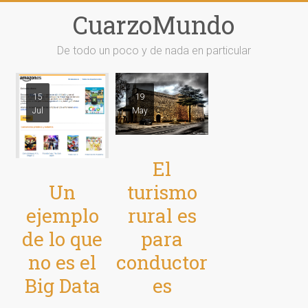
Saltar
CuarzoMundo
al
contenido
De todo un poco y de nada en particular
15
19
Jul
May
El
Un
turismo
ejemplo
rural es
de lo que
para
no es el
conductor
Big Data
es