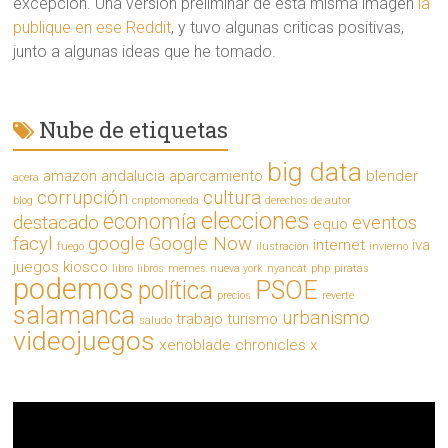
excepción. Una versión preliminar de esta misma imagen
la
publique en ese Reddit
, y tuvo algunas criticas positivas,
junto a algunas ideas que he tomado.
Nube de etiquetas
big data
amazon
andalucia
aparcamiento
blender
acera
corrupción
cultura
blog
criptomoneda
derechos de autor
elecciones
economía
destacado
eventos
equo
facyl
google
Google Now
internet
iva
fuego
ilustración
invierno
juegos
kiosco
libro
libros
memes
nueva york
nyancat
php
piratas
podemos
política
PSOE
precios
reverte
salamanca
urbanismo
trabajo
turismo
saludo
videojuegos
xenoblade chronicles x