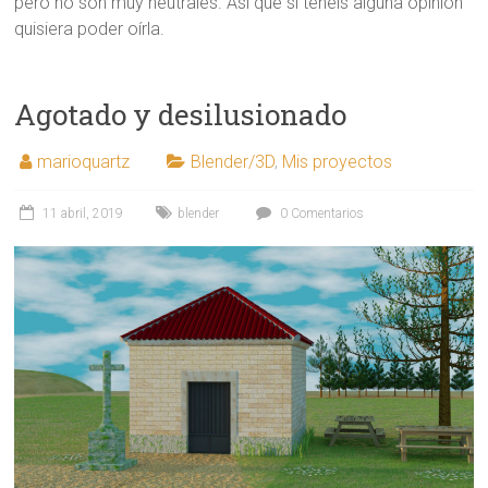
pero no son muy neutrales. Así que si tenéis alguna opinión
quisiera poder oírla.
Agotado y desilusionado
marioquartz
Blender/3D
,
Mis proyectos
11 abril, 2019
blender
0 Comentarios