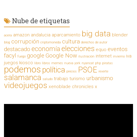
Nube de etiquetas
big data
amazon
andalucia
aparcamiento
blender
acera
corrupción
cultura
blog
criptomoneda
derechos de autor
elecciones
economía
destacado
eventos
equo
facyl
google
Google Now
internet
iva
fuego
ilustración
invierno
juegos
kiosco
libro
libros
memes
nueva york
nyancat
php
piratas
podemos
política
PSOE
precios
reverte
salamanca
urbanismo
trabajo
turismo
saludo
videojuegos
xenoblade chronicles x