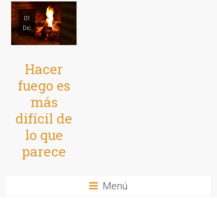
01
Dic
Hacer
fuego es
más
difícil de
lo que
parece
Menú