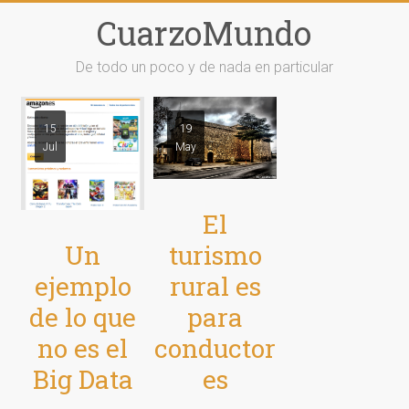
Saltar
CuarzoMundo
al
contenido
De todo un poco y de nada en particular
15
19
Jul
May
El
Un
turismo
ejemplo
rural es
de lo que
para
no es el
conductor
Big Data
es