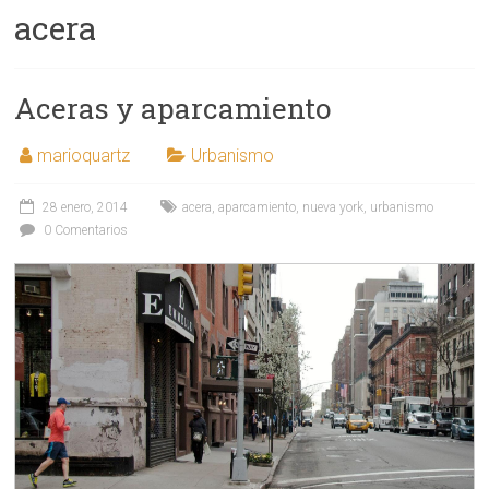
acera
Aceras y aparcamiento
marioquartz
Urbanismo
28 enero, 2014
acera
,
aparcamiento
,
nueva york
,
urbanismo
0 Comentarios