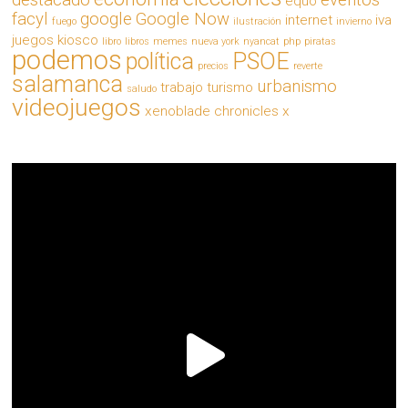
equo
facyl
google
Google Now
internet
iva
fuego
ilustración
invierno
juegos
kiosco
libro
libros
memes
nueva york
nyancat
php
piratas
podemos
política
PSOE
precios
reverte
salamanca
urbanismo
trabajo
turismo
saludo
videojuegos
xenoblade chronicles x