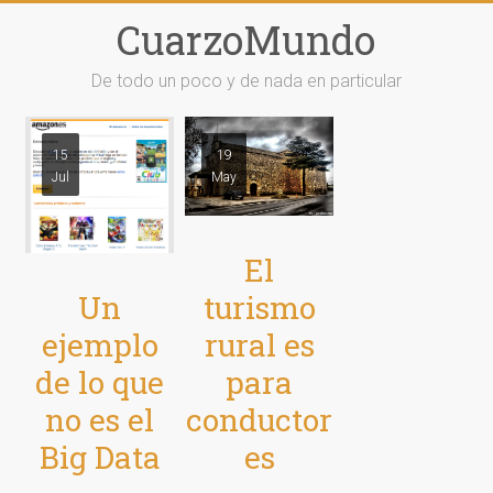
Saltar
CuarzoMundo
al
contenido
De todo un poco y de nada en particular
15
19
Jul
May
El
Un
turismo
ejemplo
rural es
de lo que
para
no es el
conductor
Big Data
es