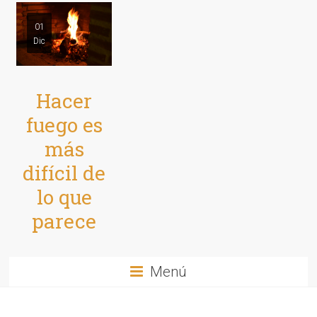
01
Dic
Hacer
fuego es
más
difícil de
lo que
parece
Menú