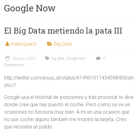
Google Now
El Big Data metiendo la pata III
marioquartz
Big Data
30 junio, 2015
big data
,
Google Now
0
Comentarios
http://twitter.com/jesus_id/status/614901011434598400/ph
oto/1
Google usa el historial de posiciones y tras procesar te dice
donde cree que has puesto el coche. Pero como se ve en
ocasiones no funciona muy bien. A mi en una ocasión que
no use coche alguno también me mostró la tarjeta. Creo
que necesita un pulido…