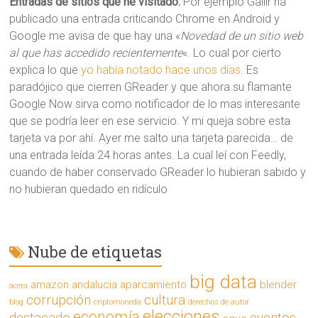
Entradas de sitios que he visitado.
Por ejemplo Gallir ha
publicado una entrada criticando Chrome en Android y
Google me avisa de que hay una «
Novedad de un sitio web
al que has accedido recientemente
«. Lo cual por cierto
explica lo que
yo había notado hace unos días
. Es
paradójico que cierren GReader y que ahora su flamante
Google Now sirva como notificador de lo mas interesante
que se podría leer en ese servicio. Y mi queja sobre esta
tarjeta va por ahí. Ayer me salto una tarjeta parecida… de
una entrada leída 24 horas antes. La cual leí con Feedly,
cuando de haber conservado GReader lo hubieran sabido y
no hubieran quedado en ridículo
Nube de etiquetas
big data
amazon
andalucia
aparcamiento
blender
acera
corrupción
cultura
blog
criptomoneda
derechos de autor
elecciones
economía
destacado
eventos