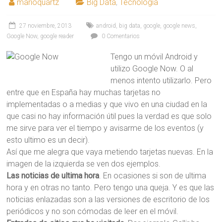
marioquartz
Big Data
,
Tecnología
27 noviembre, 2013
android
,
big data
,
google
,
google news
,
Google Now
,
google reader
0 Comentarios
Tengo un móvil Android y
utilizo Google Now. O al
menos intento utilizarlo. Pero
entre que en España hay muchas tarjetas no
implementadas o a medias y que vivo en una ciudad en la
que casi no hay información útil pues la verdad es que solo
me sirve para ver el tiempo y avisarme de los eventos (y
esto ultimo es un decir).
Así que me alegra que vaya metiendo tarjetas nuevas. En la
imagen de la izquierda se ven dos ejemplos.
Las noticias de ultima hora
. En ocasiones si son de ultima
hora y en otras no tanto. Pero tengo una queja. Y es que las
noticias enlazadas son a las versiones de escritorio de los
periódicos y no son cómodas de leer en el móvil.