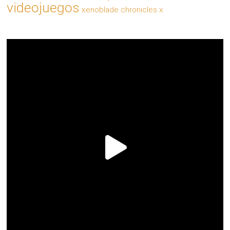
videojuegos
xenoblade chronicles x