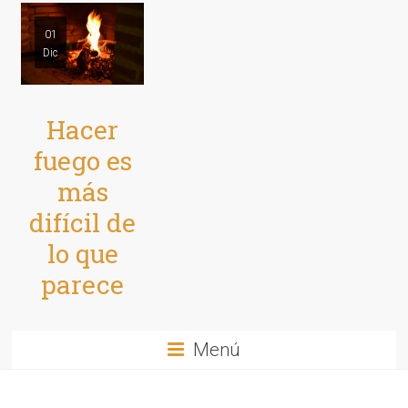
01
Dic
Hacer
fuego es
más
difícil de
lo que
parece
Menú