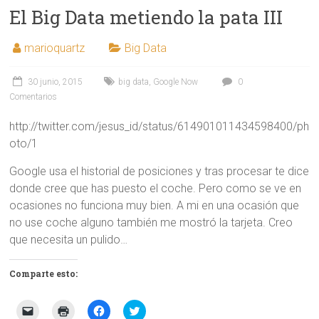
El Big Data metiendo la pata III
marioquartz
Big Data
30 junio, 2015
big data
,
Google Now
0
Comentarios
http://twitter.com/jesus_id/status/614901011434598400/ph
oto/1
Google usa el historial de posiciones y tras procesar te dice
donde cree que has puesto el coche. Pero como se ve en
ocasiones no funciona muy bien. A mi en una ocasión que
no use coche alguno también me mostró la tarjeta. Creo
que necesita un pulido…
Comparte esto:
H
H
H
H
a
a
a
a