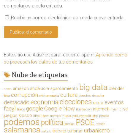
a
comentarios a esta entrada.
n
u
e
Recibir un correo electrónico con cada nueva entrada.
v
a
)
Este sitio usa Akismet para reducir el spam.
Aprende cómo
se procesan los datos de tus comentarios.
Nube de etiquetas
big data
amazon
andalucia
aparcamiento
blender
acera
corrupción
cultura
blog
criptomoneda
derechos de autor
elecciones
economía
destacado
eventos
equo
facyl
google
Google Now
internet
iva
fuego
ilustración
invierno
juegos
kiosco
libro
libros
memes
nueva york
nyancat
php
piratas
podemos
política
PSOE
precios
reverte
salamanca
urbanismo
trabajo
turismo
saludo