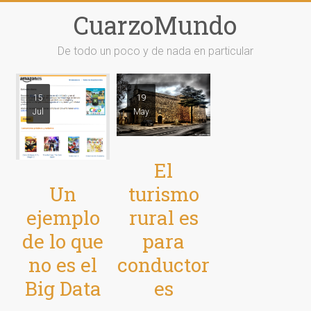
Saltar
CuarzoMundo
al
contenido
De todo un poco y de nada en particular
15
19
Jul
May
El
Un
turismo
ejemplo
rural es
de lo que
para
no es el
conductor
Big Data
es