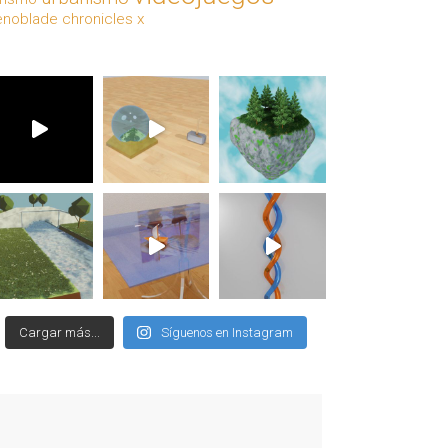
enoblade chronicles x
Cargar más...
Síguenos en Instagram