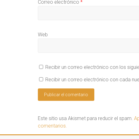
Correo electrónico
*
o
v
a
(
a
)
S
)
e
a
b
r
e
Web
e
n
u
n
a
v
e
n
Recibir un correo electrónico con los sigu
t
a
n
Recibir un correo electrónico con cada nu
a
n
u
e
v
a
)
Este sitio usa Akismet para reducir el spam.
Ap
comentarios.