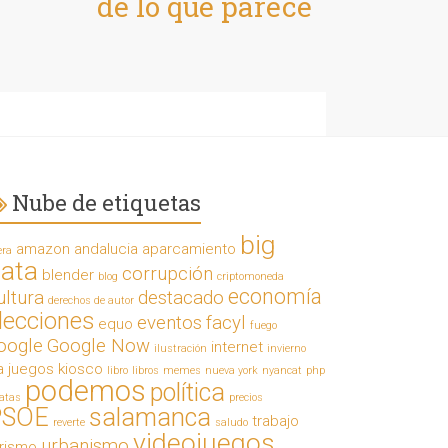
de lo que parece
Nube de etiquetas
big
amazon
andalucia
aparcamiento
era
ata
corrupción
blender
blog
criptomoneda
economía
ultura
destacado
derechos de autor
lecciones
eventos
facyl
equo
fuego
oogle
Google Now
internet
ilustración
invierno
a
juegos
kiosco
libro
libros
memes
nueva york
nyancat
php
podemos
política
ratas
precios
PSOE
salamanca
trabajo
reverte
saludo
videojuegos
urbanismo
urismo