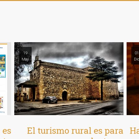
19
01
May
Di
Ha
 es
El turismo rural es para