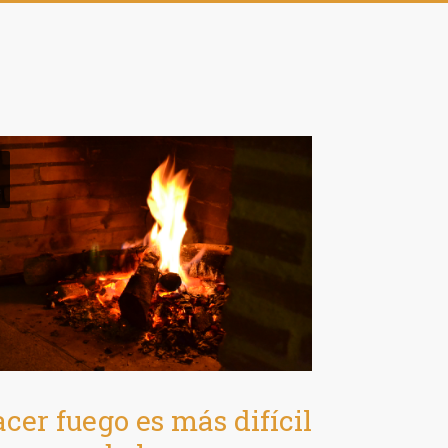
c
cer fuego es más difícil