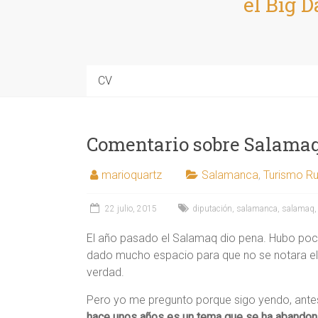
el Big D
CV
Comentario sobre Salama
marioquartz
Salamanca
,
Turismo Ru
22 julio, 2015
diputación
,
salamanca
,
salamaq
El año pasado el Salamaq dio pena. Hubo poc
dado mucho espacio para que no se notara el
verdad.
Pero yo me pregunto porque sigo yendo, antes
hace unos años es un tema que se ha abandon