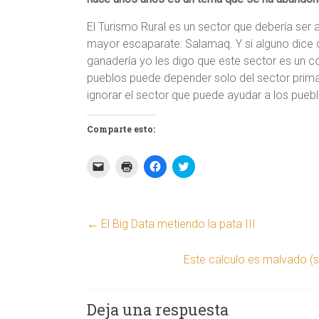
El Turismo Rural es un sector que debería ser
mayor escaparate: Salamaq. Y si alguno dice qu
ganadería yo les digo que este sector es un 
pueblos puede depender solo del sector prima
ignorar el sector que puede ayudar a los puebl
Comparte esto:
H
H
H
H
a
a
a
a
z
z
z
z
c
c
c
c
l
l
l
l
i
i
i
i
c
c
c
c
←
El Big Data metiendo la pata III
p
p
p
p
a
a
a
a
r
r
r
r
a
a
a
a
Este calculo es malvado (
e
i
c
c
n
m
o
o
v
p
m
m
i
r
p
p
a
i
a
a
Deja una respuesta
r
m
r
r