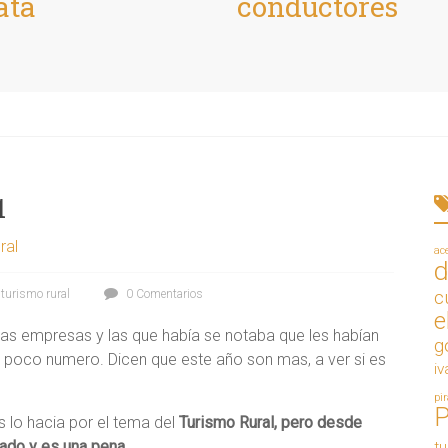
ata
conductores
q
ral
ac
d
,
turismo rural
0 Comentarios
c
e
as empresas y las que había se notaba que les habían
g
 poco numero. Dicen que este año son mas, a ver si es
iv
pi
 lo hacia por el tema del
Turismo Rural, pero desde
ado y es una pena
.
t