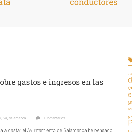
ata
conductores
ac
d
obre gastos e ingresos en las
c
e
g
iv
pi
s
,
iva
,
salamanca
0 Comentarios
 va a gastar el Ayuntamiento de Salamanca he pensado
t