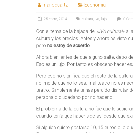
marioquartz
Economia
25 enero, 2014
cultura
,
iva
,
lujo
0 Com
Con el tema de la bajada del «
IVA cultural
» a l
cultura y los precios. Antes y ahora he visto q
pero
no estoy de acuerdo
.
Ahora bien, antes de que alguno salte, debo de
Eso es un lujo. Por tanto es obsceno hacer esa b
Pero eso no significa que el resto de la cultura
no impide que no lo sea. Ir al teatro no es nece
teatro. Simplemente te has perdido disfrutar 
persona o ciudadano por no hacerlo.
El problema de la cultura no fue que le subieran
cuando tenía que haber sido así desde que exi
Si alguien quiere gastarse 10, 15 euros o lo q