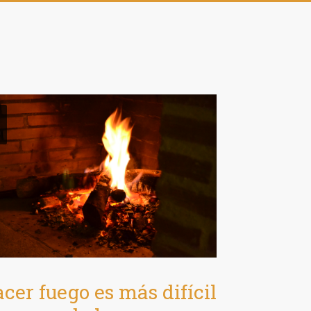
c
cer fuego es más difícil