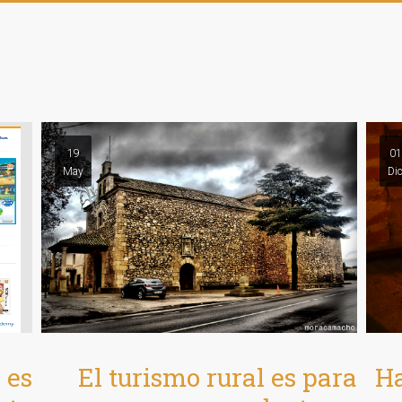
19
01
May
Di
Ha
 es
El turismo rural es para