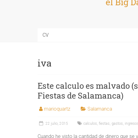
el Big D
CV
iva
Este calculo es malvado (s
Fiestas de Salamanca)
marioquartz
Salamanca
22 julio, 2015
calculos
,
fiestas
,
gastos
,
ingreso
Cuando he visto la cantidad de dinero que se