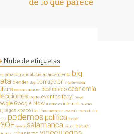
de lo que parece
Nube de etiquetas
big
amazon
andalucia
aparcamiento
era
ata
corrupción
blender
blog
criptomoneda
economía
ultura
destacado
derechos de autor
lecciones
eventos
facyl
equo
fuego
oogle
Google Now
internet
ilustración
invierno
a
juegos
kiosco
libro
libros
memes
nueva york
nyancat
php
podemos
política
ratas
precios
PSOE
salamanca
trabajo
reverte
saludo
videojuegos
urbanismo
urismo