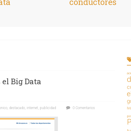
ata
conductores
ac
d
 el Big Data
c
e
g
iv
onico
,
destacado
,
internet
,
publicidad
0 Comentarios
pi
t