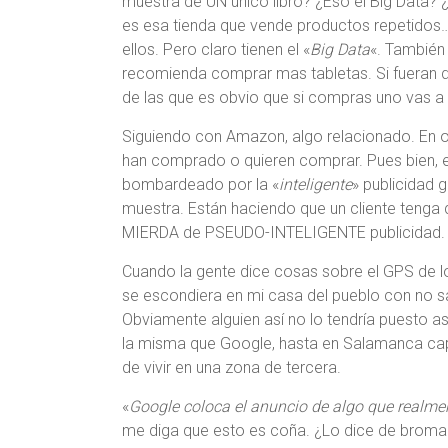
muestra de UN único libro? ¿Eso el Big Data?
es esa tienda que vende productos repetidos
ellos. Pero claro tienen el «
Big Data
«. También
recomienda comprar mas tabletas. Si fueran d
de las que es obvio que si compras uno vas a 
Siguiendo con Amazon, algo relacionado. En
han comprado o quieren comprar. Pues bien, e
bombardeado por la «
inteligente
» publicidad 
muestra. Están haciendo que un cliente tenga 
MIERDA de PSEUDO-INTELIGENTE publicidad.
Cuando la gente dice cosas sobre el GPS de lo
se escondiera en mi casa del pueblo con no sali
Obviamente alguien así no lo tendría puesto as
la misma que Google, hasta en Salamanca cap
de vivir en una zona de tercera.
«
Google coloca el anuncio de algo que realme
me diga que esto es coña. ¿Lo dice de broma