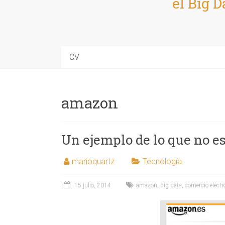
el Big D
CV
amazon
Un ejemplo de lo que no es
marioquartz
Tecnología
15 julio, 2014
amazon
,
big data
,
comercio electr