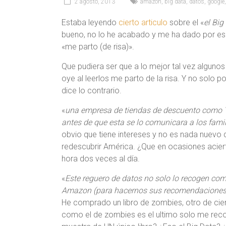
2 agosto, 2013
amazon
,
big data
,
datos
,
google
Estaba leyendo
cierto articulo
sobre el «
el Big
bueno, no lo he acabado y me ha dado por escr
«me parto (de risa)».
Que pudiera ser que a lo mejor tal vez algun
oye al leerlos me parto de la risa. Y no solo 
dice lo contrario.
«
una empresa de tiendas de descuento como T
antes de que esta se lo comunicara a los famil
obvio que tiene intereses y no es nada nuev
redescubrir América. ¿Que en ocasiones acierta
hora dos veces al día.
«
Este reguero de datos no solo lo recogen c
Amazon (para hacernos sus recomendaciones 
He comprado un libro de zombies, otro de cie
como el de zombies es el ultimo solo me rec