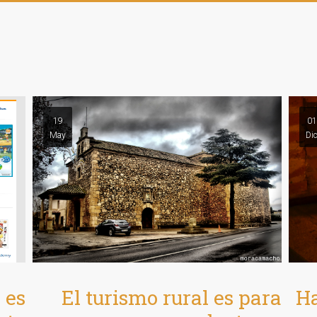
19
01
May
Di
Ha
 es
El turismo rural es para