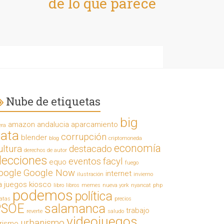
de lo que parece
Nube de etiquetas
big
amazon
andalucia
aparcamiento
era
ata
corrupción
blender
blog
criptomoneda
economía
ultura
destacado
derechos de autor
lecciones
eventos
facyl
equo
fuego
oogle
Google Now
internet
ilustración
invierno
a
juegos
kiosco
libro
libros
memes
nueva york
nyancat
php
podemos
política
ratas
precios
PSOE
salamanca
trabajo
reverte
saludo
videojuegos
urbanismo
urismo