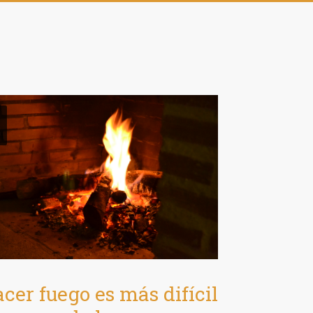
c
cer fuego es más difícil