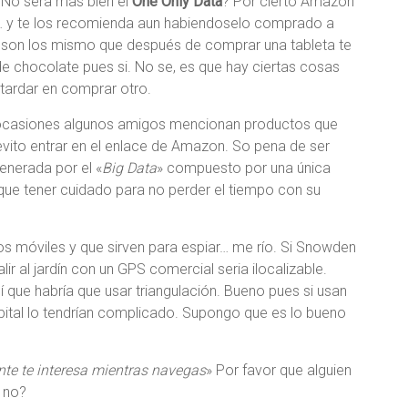
 ¿No sera mas bien el
One Only Data
? Por cierto Amazon
… y te los recomienda aun habiendoselo comprado a
 son los mismo que después de comprar una tableta te
e chocolate pues si. No se, es que hay ciertas cosas
tardar en comprar otro.
 ocasiones algunos amigos mencionan productos que
vito entrar en el enlace de Amazon. So pena de ser
generada por el «
Big Data
» compuesto por una única
que tener cuidado para no perder el tiempo con su
s móviles y que sirven para espiar… me río. Si Snowden
r al jardín con un GPS comercial seria ilocalizable.
í que habría que usar triangulación. Bueno pues si usan
ital lo tendrían complicado. Supongo que es lo bueno
nte te interesa mientras navegas
» Por favor que alguien
 no?