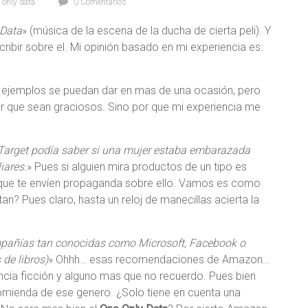
,
only data
0 Comentarios
 Data
» (música de la escena de la ducha de cierta peli). Y
ibir sobre el. Mi opinión basado en mi experiencia es:
os ejemplos se puedan dar en mas de una ocasión, pero
por que sean graciosos. Sino por que mi experiencia me
arget podía saber si una mujer estaba embarazada
iares.
» Pues si alguien mira productos de un tipo es
o que te envíen propaganda sobre ello. Vamos es como
n? Pues claro, hasta un reloj de manecillas acierta la
ompañías tan conocidas como Microsoft, Facebook o
de libros)
» Ohhh… esas recomendaciones de Amazon…
ncia ficción y alguno mas que no recuerdo. Pues bien
omienda de ese genero. ¿Solo tiene en cuenta una