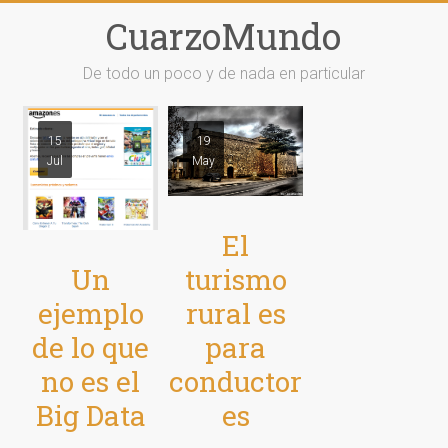
Saltar
CuarzoMundo
al
contenido
De todo un poco y de nada en particular
15
19
Jul
May
El
Un
turismo
ejemplo
rural es
de lo que
para
no es el
conductor
Big Data
es