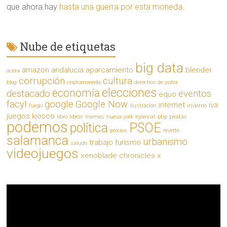
que ahora hay
hasta una guerra por esta moneda
.
Nube de etiquetas
big data
amazon
andalucia
aparcamiento
blender
acera
corrupción
cultura
blog
criptomoneda
derechos de autor
elecciones
economía
destacado
eventos
equo
facyl
google
Google Now
internet
iva
fuego
ilustración
invierno
juegos
kiosco
libro
libros
memes
nueva york
nyancat
php
piratas
podemos
política
PSOE
precios
reverte
salamanca
urbanismo
trabajo
turismo
saludo
videojuegos
xenoblade chronicles x