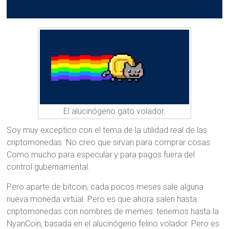
El alucinógeno gato volador.
Soy muy exceptico con el tema de la utilidad real de las
criptomonedas. No creo que sirvan para comprar cosas.
Como mucho para especular y para pagos fuera del
control gubernamental.
Pero aparte de bitcoin, cada pocos meses sale alguna
nueva moneda virtual. Pero es que ahora salen hasta
criptomonedas con nombres de memes: tenemos hasta la
NyanCoin, basada en el alucinógeno felino volador. Pero es