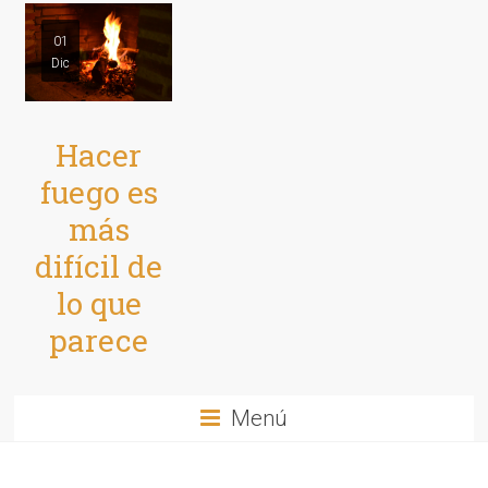
01
Dic
Hacer
fuego es
más
difícil de
lo que
parece
Menú