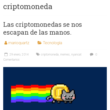
criptomoneda
Las criptomonedas se nos
escapan de las manos.
marioquartz
Tecnología
29 enero, 2014
criptomoneda
,
memes
,
nyancat
0
Comentarios