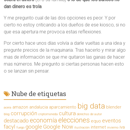
dan dinero es trola
.
Y me pregunto cual de las dos opciones es peor. Y por
cierto no estoy criticando a los dueños de ese kiosco, si no
que esa apertura me provoca estas reflexiones.
Por cierto hace unos días volvía a darle vueltas a una idea y
pregunte precios de la maquinaria. Tras hacerlo y mirar algo
mas de información se que me quitaron las ganas de hacer
mas números. Me pregunto si ciertas personas hacen esto
o se lanzan sin pensar.
Nube de etiquetas
big data
amazon
andalucia
aparcamiento
blender
acera
corrupción
cultura
blog
criptomoneda
derechos de autor
elecciones
economía
destacado
eventos
equo
facyl
google
Google Now
internet
iva
fuego
ilustración
invierno