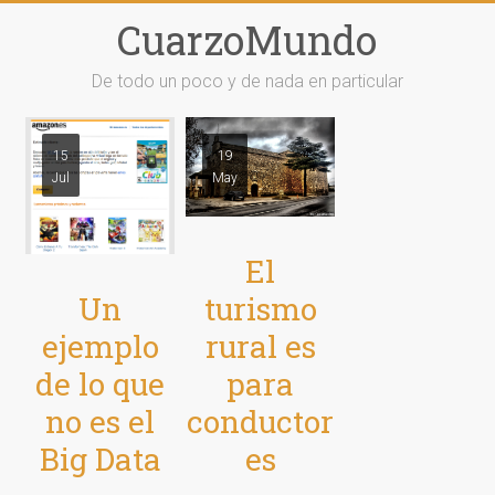
Saltar
CuarzoMundo
al
contenido
De todo un poco y de nada en particular
15
19
Jul
May
El
Un
turismo
ejemplo
rural es
de lo que
para
no es el
conductor
Big Data
es