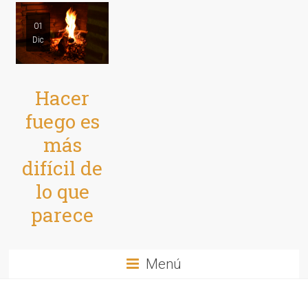
01
Dic
Hacer
fuego es
más
difícil de
lo que
parece
Menú