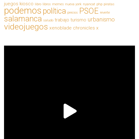
juegos
kiosco
libro
libros
memes
nueva york
nyancat
php
piratas
podemos
política
PSOE
precios
reverte
salamanca
urbanismo
trabajo
turismo
saludo
videojuegos
xenoblade chronicles x