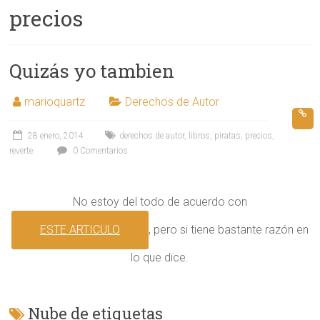
precios
Quizás yo tambien
marioquartz
Derechos de Autor
28 enero, 2014
derechos de autor
,
libros
,
piratas
,
precios
,
reverte
0 Comentarios
No estoy del todo de acuerdo con
ESTE ARTICULO
, pero si tiene bastante razón en
lo que dice.
Nube de etiquetas