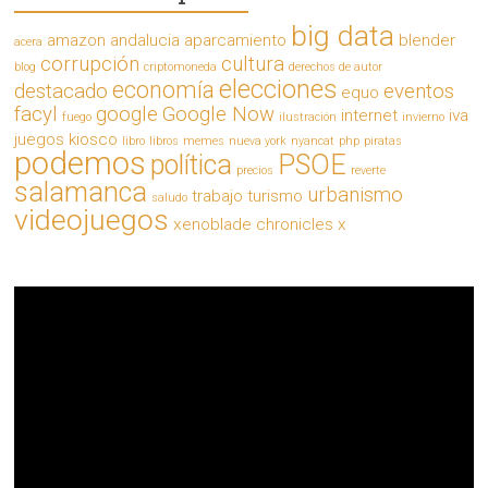
big data
amazon
andalucia
aparcamiento
blender
acera
corrupción
cultura
blog
criptomoneda
derechos de autor
elecciones
economía
destacado
eventos
equo
facyl
google
Google Now
internet
iva
fuego
ilustración
invierno
juegos
kiosco
libro
libros
memes
nueva york
nyancat
php
piratas
podemos
política
PSOE
precios
reverte
salamanca
urbanismo
trabajo
turismo
saludo
videojuegos
xenoblade chronicles x