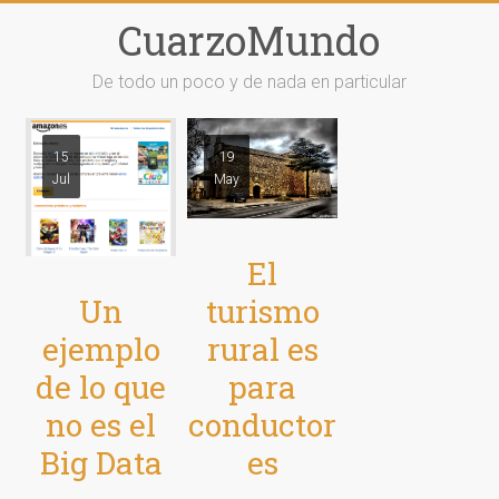
Saltar
CuarzoMundo
al
contenido
De todo un poco y de nada en particular
15
19
Jul
May
El
Un
turismo
ejemplo
rural es
de lo que
para
no es el
conductor
Big Data
es