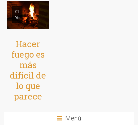
01
Dic
Hacer
fuego es
más
difícil de
lo que
parece
Menú