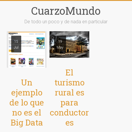
Saltar
CuarzoMundo
al
contenido
De todo un poco y de nada en particular
15
19
Jul
May
El
Un
turismo
ejemplo
rural es
de lo que
para
no es el
conductor
Big Data
es