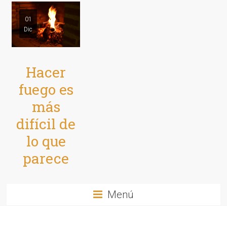
01
Dic
Hacer
fuego es
más
difícil de
lo que
parece
Menú