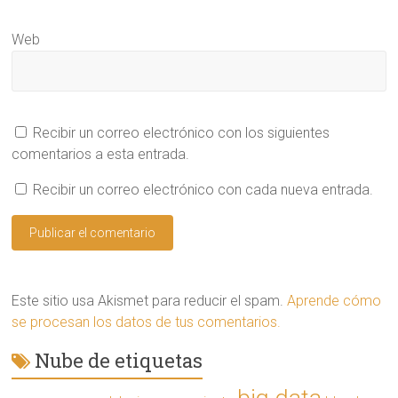
e
e
n
Web
u
n
a
v
e
n
t
a
Recibir un correo electrónico con los siguientes
n
a
comentarios a esta entrada.
n
u
e
Recibir un correo electrónico con cada nueva entrada.
v
a
)
Este sitio usa Akismet para reducir el spam.
Aprende cómo
se procesan los datos de tus comentarios.
Nube de etiquetas
big data