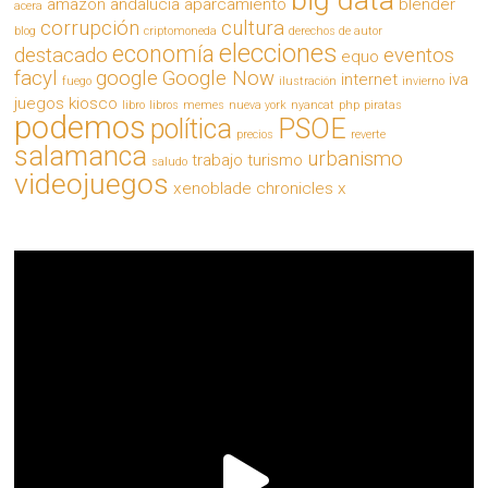
amazon
andalucia
aparcamiento
blender
acera
corrupción
cultura
blog
criptomoneda
derechos de autor
elecciones
economía
destacado
eventos
equo
facyl
google
Google Now
internet
iva
fuego
ilustración
invierno
juegos
kiosco
libro
libros
memes
nueva york
nyancat
php
piratas
podemos
política
PSOE
precios
reverte
salamanca
urbanismo
trabajo
turismo
saludo
videojuegos
xenoblade chronicles x