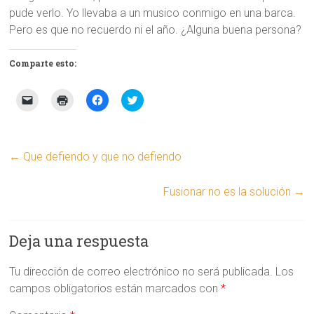
pude verlo. Yo llevaba a un musico conmigo en una barca.
Pero es que no recuerdo ni el año. ¿Alguna buena persona?
Comparte esto:
H
H
H
H
a
a
a
a
z
z
z
z
c
c
c
c
l
l
l
l
i
i
i
i
c
c
c
c
←
Que defiendo y que no defiendo
p
p
p
p
a
a
a
a
r
r
r
r
a
a
a
a
Fusionar no es la solución
→
e
i
c
c
n
m
o
o
v
p
m
m
i
r
p
p
a
i
a
a
Deja una respuesta
r
m
r
r
u
i
t
t
n
r
i
i
Tu dirección de correo electrónico no será publicada.
e
(
r
r
Los
n
S
e
e
campos obligatorios están marcados con
*
l
e
n
n
a
a
F
T
c
b
a
w