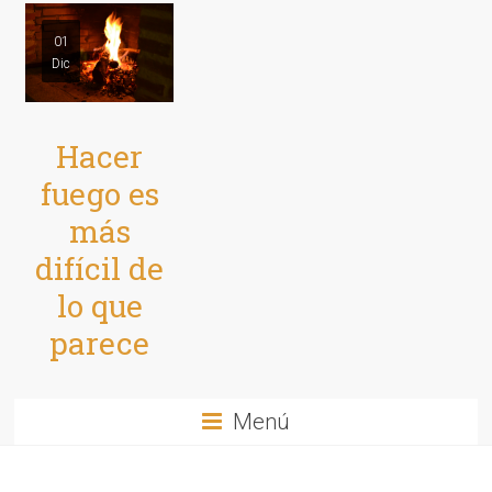
01
Dic
Hacer
fuego es
más
difícil de
lo que
parece
Menú