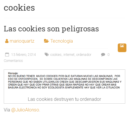
cookies
Las cookies son peligrosas
marioquartz
Tecnología
13 febrero, 2014
cookies
,
internet
,
ordenador
0
Comentarios
Las cookies destruyen tu ordenador
Vía
@JulioAlonso
.