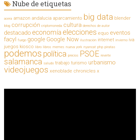
Nube de etiquetas
big data
amazon
andalucia
aparcamiento
blender
acera
corrupción
cultura
blog
criptomoneda
derechos de autor
elecciones
economía
destacado
eventos
equo
facyl
google
Google Now
internet
iva
fuego
ilustración
invierno
juegos
kiosco
libro
libros
memes
nueva york
nyancat
php
piratas
podemos
política
PSOE
precios
reverte
salamanca
urbanismo
trabajo
turismo
saludo
videojuegos
xenoblade chronicles x