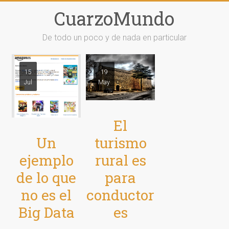
Saltar
CuarzoMundo
al
contenido
De todo un poco y de nada en particular
15
19
Jul
May
El
Un
turismo
ejemplo
rural es
de lo que
para
no es el
conductor
Big Data
es