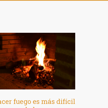
c
cer fuego es más difícil