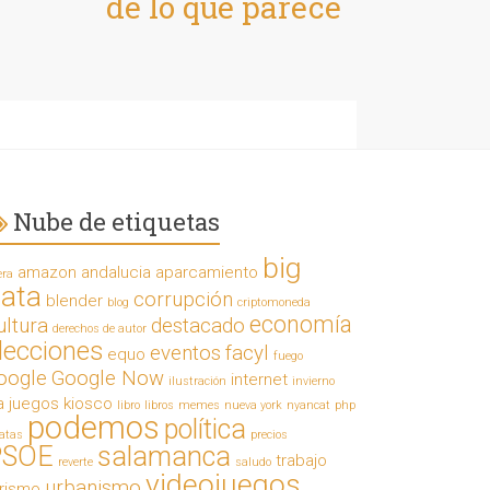
de lo que parece
Nube de etiquetas
big
amazon
andalucia
aparcamiento
era
ata
corrupción
blender
blog
criptomoneda
economía
ultura
destacado
derechos de autor
lecciones
eventos
facyl
equo
fuego
oogle
Google Now
internet
ilustración
invierno
a
juegos
kiosco
libro
libros
memes
nueva york
nyancat
php
podemos
política
ratas
precios
PSOE
salamanca
trabajo
reverte
saludo
videojuegos
urbanismo
urismo