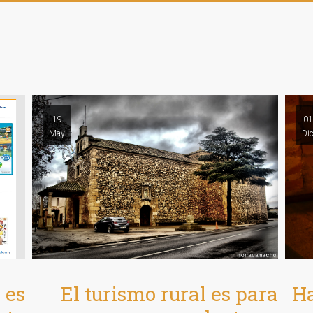
19
01
May
Di
Ha
 es
El turismo rural es para