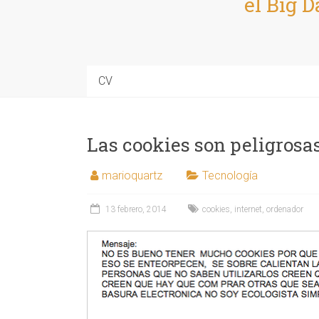
el Big D
CV
Las cookies son peligrosa
marioquartz
Tecnología
13 febrero, 2014
cookies
,
internet
,
ordenador