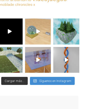
enoblade chronicles x
Cargar más...
Síguenos en Instagram