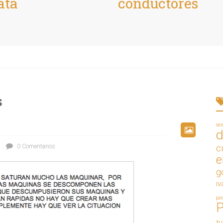
ata
conductores
s
ac
d
0 Comentarios
c
e
g
iv
pi
t