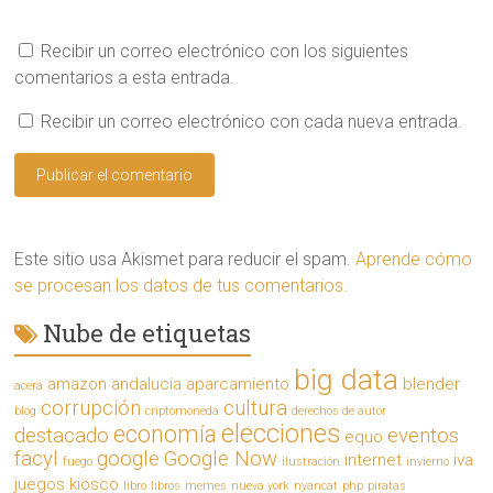
n
a
v
Recibir un correo electrónico con los siguientes
e
n
comentarios a esta entrada.
t
a
n
Recibir un correo electrónico con cada nueva entrada.
a
n
u
e
v
a
)
Este sitio usa Akismet para reducir el spam.
Aprende cómo
se procesan los datos de tus comentarios.
Nube de etiquetas
big data
amazon
andalucia
aparcamiento
blender
acera
corrupción
cultura
blog
criptomoneda
derechos de autor
elecciones
economía
destacado
eventos
equo
facyl
google
Google Now
internet
iva
fuego
ilustración
invierno
juegos
kiosco
libro
libros
memes
nueva york
nyancat
php
piratas