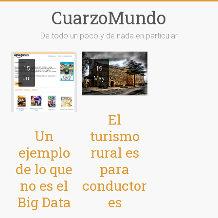
Saltar
CuarzoMundo
al
contenido
De todo un poco y de nada en particular
15
19
Jul
May
El
Un
turismo
ejemplo
rural es
de lo que
para
no es el
conductor
Big Data
es