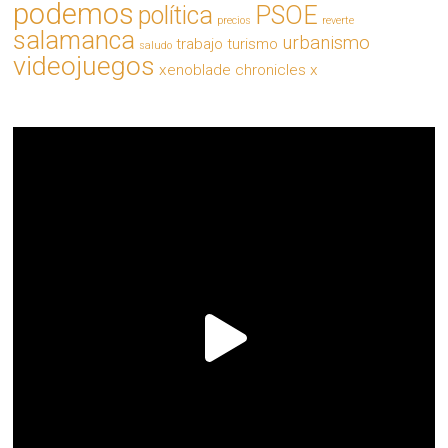
podemos
política
PSOE
precios
reverte
salamanca
urbanismo
trabajo
turismo
saludo
videojuegos
xenoblade chronicles x