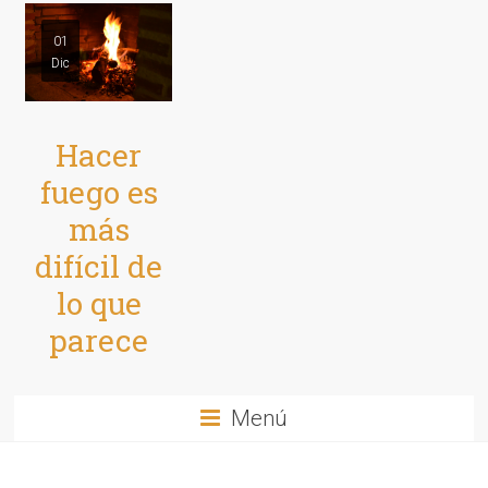
01
Dic
Hacer
fuego es
más
difícil de
lo que
parece
Menú