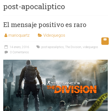
post-apocaliptico
El mensaje positivo es raro
marioquartz
Videojuegos
14 enero, 2016
post-apocaliptico
,
The Division
,
videojuegos
0 Comentarios