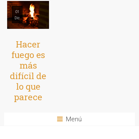
01
Dic
Hacer
fuego es
más
difícil de
lo que
parece
Menú