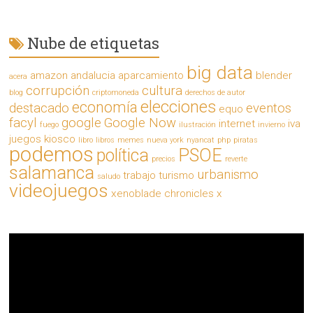
Nube de etiquetas
big data
amazon
andalucia
aparcamiento
blender
acera
corrupción
cultura
blog
criptomoneda
derechos de autor
elecciones
economía
destacado
eventos
equo
facyl
google
Google Now
internet
iva
fuego
ilustración
invierno
juegos
kiosco
libro
libros
memes
nueva york
nyancat
php
piratas
podemos
política
PSOE
precios
reverte
salamanca
urbanismo
trabajo
turismo
saludo
videojuegos
xenoblade chronicles x