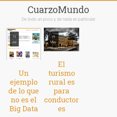
Saltar
CuarzoMundo
al
contenido
De todo un poco y de nada en particular
15
19
Jul
May
El
Un
turismo
ejemplo
rural es
de lo que
para
no es el
conductor
Big Data
es