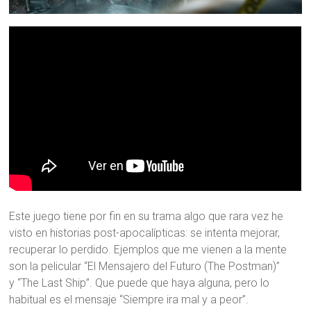
Este juego tiene por fin en su trama algo que rara vez he
visto en historias post-apocalípticas: se intenta mejorar,
recuperar lo perdido. Ejemplos que me vienen a la mente
son la pelicular “El Mensajero del Futuro (The Postman)”
y “The Last Ship”. Que puede que haya alguna, pero lo
habitual es el mensaje “Siempre ira mal y a peor”.