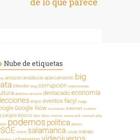
de lo que parece
Nube de etiquetas
big
amazon
andalucia
aparcamiento
era
ata
corrupción
blender
blog
criptomoneda
economía
ultura
destacado
derechos de autor
lecciones
eventos
facyl
equo
fuego
oogle
Google Now
internet
ilustración
invierno
a
juegos
kiosco
libro
libros
memes
nueva york
nyancat
php
podemos
política
ratas
precios
PSOE
salamanca
trabajo
reverte
saludo
videojuegos
urbanismo
urismo