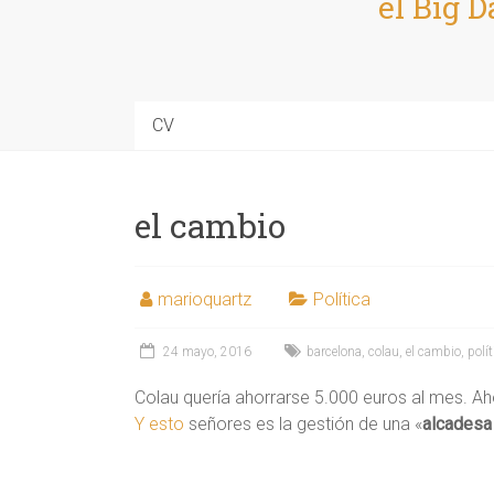
el Big D
CV
el cambio
marioquartz
Política
24 mayo, 2016
barcelona
,
colau
,
el cambio
,
polít
Colau quería ahorrarse 5.000 euros al mes. Ah
Y esto
señores es la gestión de una «
alcadesa