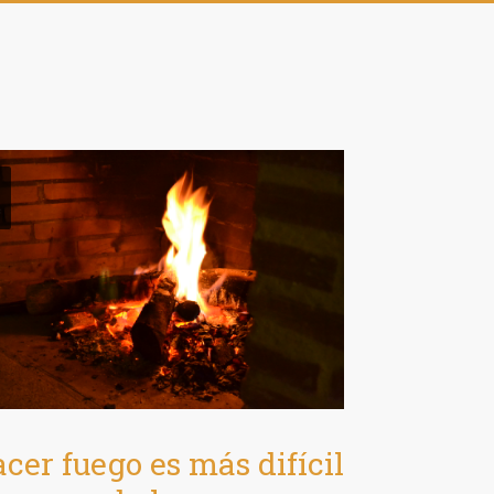
c
cer fuego es más difícil