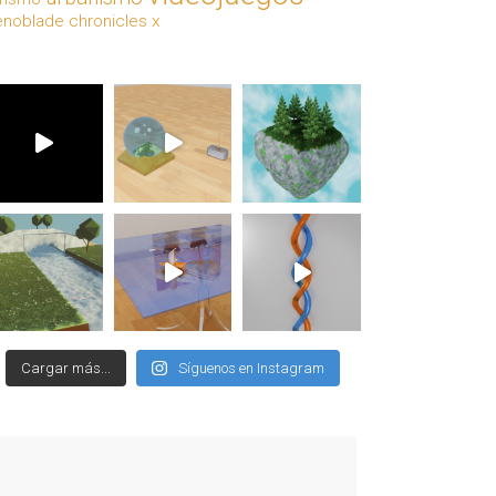
enoblade chronicles x
Cargar más...
Síguenos en Instagram