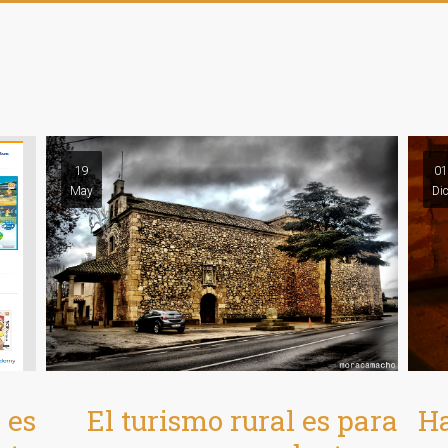
19
01
May
Di
Ha
 es
El turismo rural es para