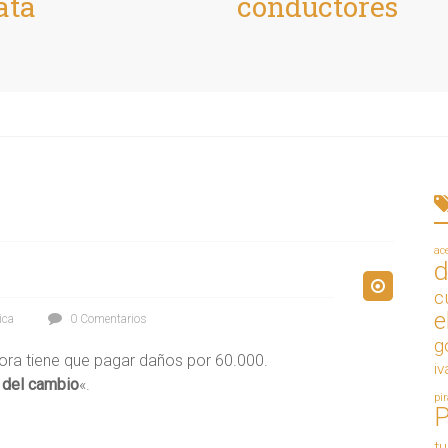
ata
conductores
ac
d
c
e
ica
0 Comentarios
g
ora tiene que pagar daños por 60.000.
iv
 del cambio
«.
pi
t